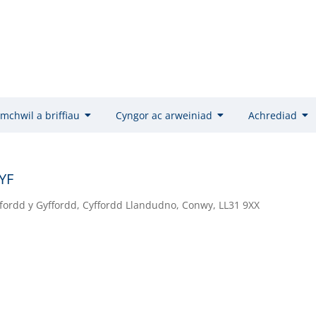
mchwil a briffiau
Cyngor ac arweiniad
Achrediad
YF
Ffordd y Gyffordd, Cyffordd Llandudno, Conwy, LL31 9XX