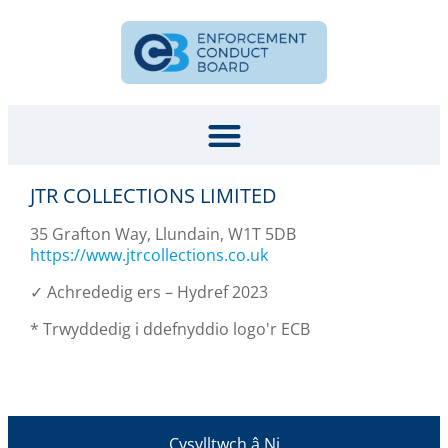
JTR COLLECTIONS LIMITED
35 Grafton Way, Llundain, W1T 5DB
https://www.jtrcollections.co.uk
✓ Achrededig ers – Hydref 2023
* Trwyddedig i ddefnyddio logo'r ECB
Cysylltwch â Ni